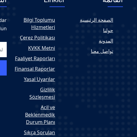
الصفحة الرئيسية
Bilgi Toplumu
dar
Hizmetleri
lun
حولنا
Çerez Politikası
المدونة
KVKK Metni
تواصل معنا
Faaliyet Raporları
Finansal Raporlar
Yasal Uyarılar
Gizlilik
Sözleşmesi
Acil ve
Beklenmedik
Durum Planı
Sıkça Sorulan