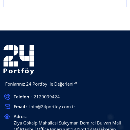
''Fonlarınız 24 Portföy ile Değerlenir''
Telefon :
2129099424
Email :
info@24portfoy.com.tr
Adres:
Ziya Gökalp Mahallesi Süleyman Demirel Bulvarı Mall
Of İstanbul Offıce Binası Kat:13 No:108 Başakşehir/